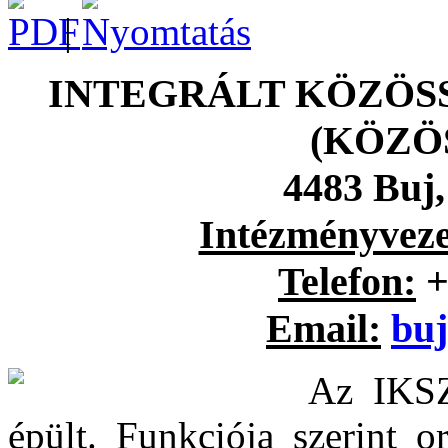
|
INTEGRÁLT KÖZÖS
(KÖZÖ
4483 Buj,
Intézményveze
Telefon:
+
Email:
bu
Az IKSZ
épült. Funkciója szerint o