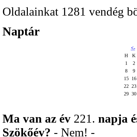
Oldalainkat 1281 vendég b
Naptár
<-
H
K
1
2
8
9
15
16
22
23
29
30
Ma van az év
221.
napja
Szökőév?
- Nem! -