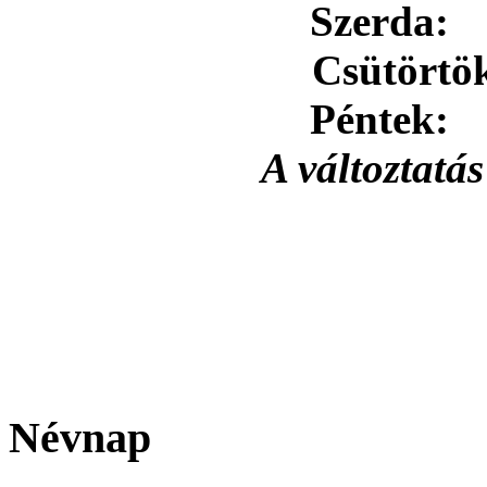
Szerda:
8
Csütörtö
Péntek:
8
A változtatás
Névnap