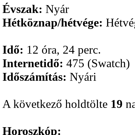
Évszak:
Nyár
Hétköznap/hétvége:
Hétvé
Idő:
12 óra, 24 perc.
Internetidő:
475 (Swatch)
Időszámítás:
Nyári
A következő holdtölte
19
na
Horoszkóp: