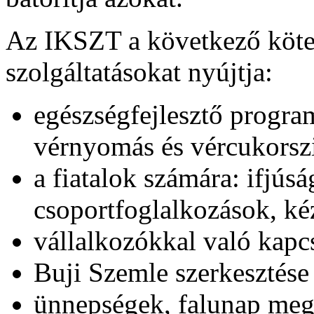
Az IKSZT a következő kötel
szolgáltatásokat nyújtja:
egészségfejlesztő progra
vérnyomás és vércukorszi
a fiatalok számára: ifjúsá
csoportfoglalkozások, k
vállalkozókkal való kapcs
Buji Szemle szerkesztése
ünnepségek, falunap meg