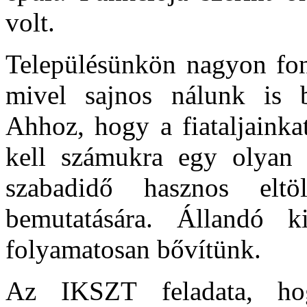
volt.
Településünkön nagyon fonto
mivel sajnos nálunk is b
Ahhoz, hogy a fiataljainkat
kell számukra egy olyan 
szabadidő hasznos eltö
bemutatására. Állandó ki
folyamatosan bővítünk.
Az IKSZT feladata, hog