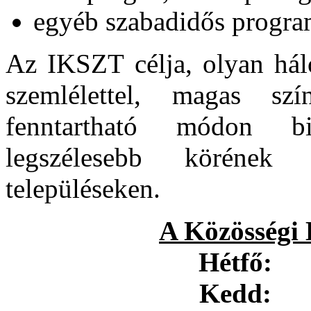
egyéb szabadidős program
Az IKSZT célja, olyan hál
szemlélettel, magas szí
fenntartható módon biz
legszélesebb körének 
településeken.
A Közösségi 
Hétfő:
8
Kedd:
8