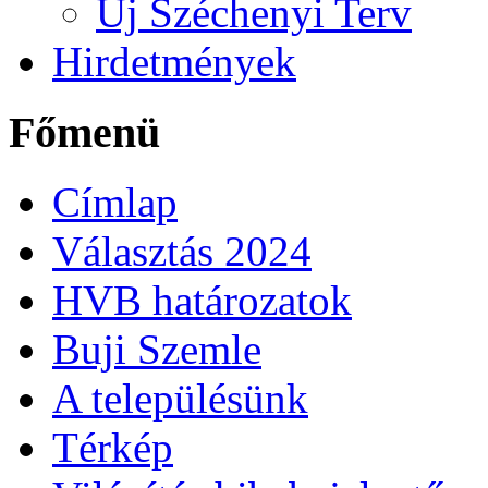
Új Széchenyi Terv
Hirdetmények
Főmenü
Címlap
Választás 2024
HVB határozatok
Buji Szemle
A településünk
Térkép