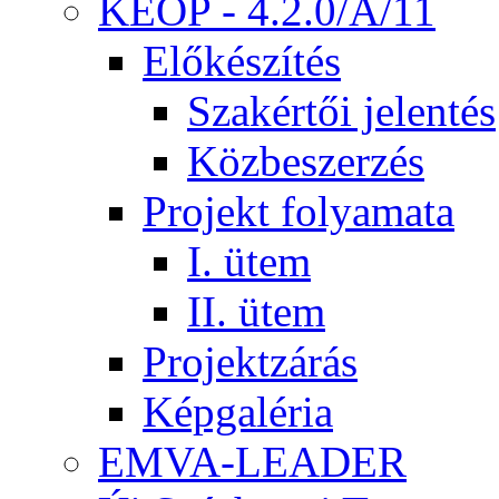
KEOP - 4.2.0/A/11
Előkészítés
Szakértői jelentés
Közbeszerzés
Projekt folyamata
I. ütem
II. ütem
Projektzárás
Képgaléria
EMVA-LEADER