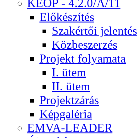
KEOP - 4.2.0/A/11
Előkészítés
Szakértői jelentés
Közbeszerzés
Projekt folyamata
I. ütem
II. ütem
Projektzárás
Képgaléria
EMVA-LEADER