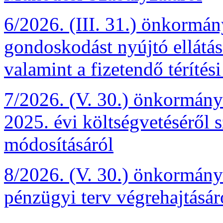
6/2026. (III. 31.) önkormán
gondoskodást nyújtó ellátás
valamint a fizetendő térítési
7/2026. (V. 30.) önkormány
2025. évi költségvetéséről s
módosításáról
8/2026. (V. 30.) önkormányz
pénzügyi terv végrehajtásár