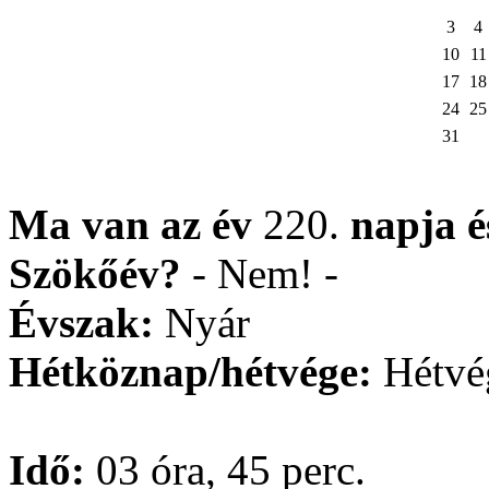
3
4
10
11
17
18
24
25
31
Ma van az év
220.
napja
Szökőév?
- Nem! -
Évszak:
Nyár
Hétköznap/hétvége:
Hétvé
Idő:
03 óra, 45 perc.