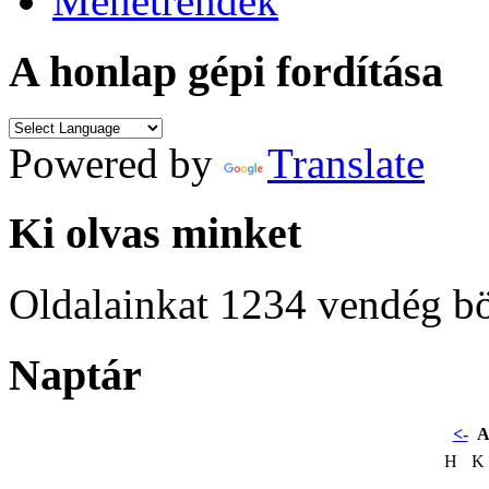
Menetrendek
A honlap gépi fordítása
Powered by
Translate
Ki olvas minket
Oldalainkat 1234 vendég b
Naptár
<-
A
H
K