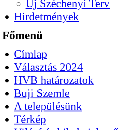
Új Széchenyi Terv
Hirdetmények
Főmenü
Címlap
Választás 2024
HVB határozatok
Buji Szemle
A településünk
Térkép