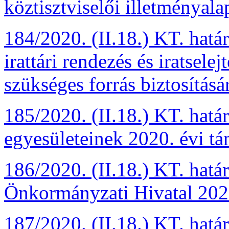
köztisztviselői illetményal
184/2020. (II.18.) KT. hatá
irattári rendezés és iratsel
szükséges forrás biztosításá
185/2020. (II.18.) KT. hatá
egyesületeinek 2020. évi t
186/2020. (II.18.) KT. hatá
Önkormányzati Hivatal 2020
187/2020. (II.18.) KT. hat