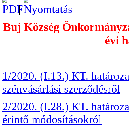
|
Buj Község Önkormányzat
évi h
1/2020. (I.13.) KT. határoz
szénvásárlási szerződésről
2/2020. (I.28.) KT. határoz
érintő módosításokról