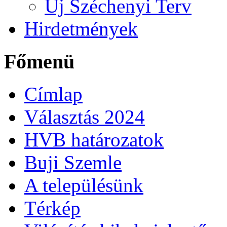
Új Széchenyi Terv
Hirdetmények
Főmenü
Címlap
Választás 2024
HVB határozatok
Buji Szemle
A településünk
Térkép