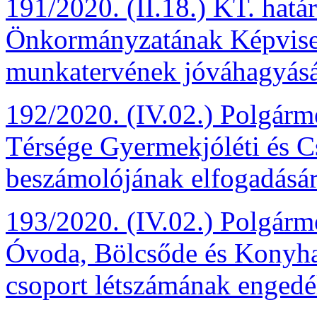
191/2020. (II.18.) KT. hatá
Önkormányzatának Képviselő-
munkatervének jóváhagyásá
192/2020. (IV.02.) Polgárme
Térsége Gyermekjóléti és Cs
beszámolójának elfogadásár
193/2020. (IV.02.) Polgárme
Óvoda, Bölcsőde és Konyha
csoport létszámának engedé