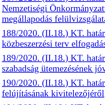
Nemzetiségi Önkormányzatt
megállapodás felülvizsgálat
188/2020. (II.18.) KT. hatá
közbeszerzési terv elfogadá
189/2020. (II.18.) KT. hatá
szabadság ütemezésének jó
190/2020. (II.18.) KT. hat
felújításának kivitelezőjéről