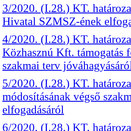
3/2020. (I.28.) KT. határo
Hivatal SZMSZ-ének elfoga
4/2020. (I.28.) KT. határ
Közhasznú Kft. támogatás f
szakmai terv jóváhagyásáró
5/2020. (I.28.) KT. határoz
módosításának végső szakm
elfogadásáról
6/2020. (I.28.) KT. határoz