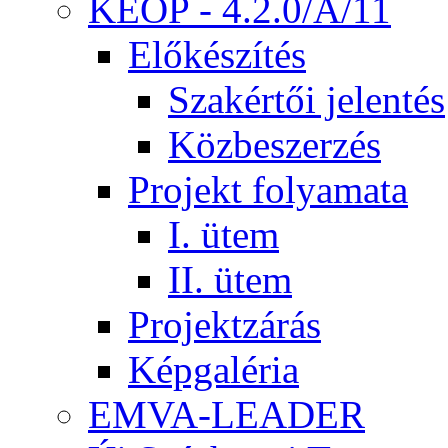
KEOP - 4.2.0/A/11
Előkészítés
Szakértői jelentés
Közbeszerzés
Projekt folyamata
I. ütem
II. ütem
Projektzárás
Képgaléria
EMVA-LEADER