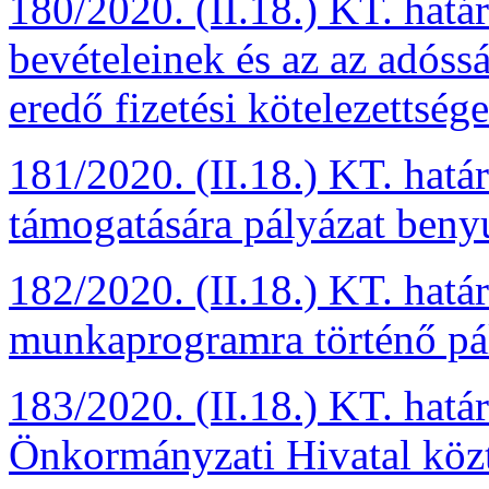
180/2020. (II.18.) KT. hatá
bevételeinek és az az adóssá
eredő fizetési kötelezettsé
181/2020. (II.18.) KT. hat
támogatására pályázat benyú
182/2020. (II.18.) KT. hat
munkaprogramra történő pál
183/2020. (II.18.) KT. hatá
Önkormányzati Hivatal közti