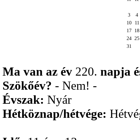
3
4
10
11
17
18
24
25
31
Ma van az év
220.
napja
Szökőév?
- Nem! -
Évszak:
Nyár
Hétköznap/hétvége:
Hétvé