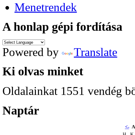
Menetrendek
A honlap gépi fordítása
Powered by
Translate
Ki olvas minket
Oldalainkat 1551 vendég b
Naptár
<-
A
H
K