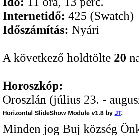
Idő:
11 óra, 13 perc.
Internetidő:
425 (Swatch)
Időszámítás:
Nyári
A következő holdtölte
20
na
Horoszkóp:
Oroszlán (július 23. - augus
Horizontal SlideShow Module v1.8 by
JT
.
Minden jog Buj község Ön