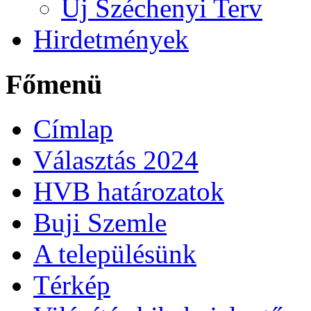
Új Széchenyi Terv
Hirdetmények
Főmenü
Címlap
Választás 2024
HVB határozatok
Buji Szemle
A településünk
Térkép