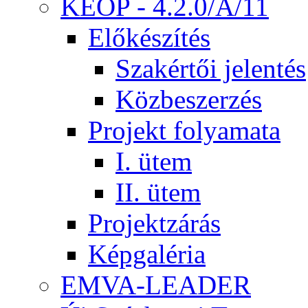
KEOP - 4.2.0/A/11
Előkészítés
Szakértői jelentés
Közbeszerzés
Projekt folyamata
I. ütem
II. ütem
Projektzárás
Képgaléria
EMVA-LEADER