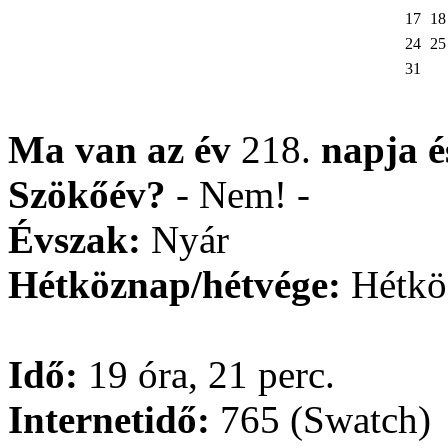
17
18
24
25
31
Ma van az év
218.
napja
Szökőév?
- Nem! -
Évszak:
Nyár
Hétköznap/hétvége:
Hétkö
Idő:
19 óra, 21 perc.
Internetidő:
765 (Swatch)