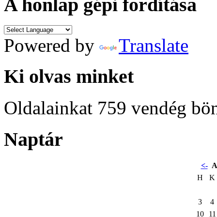
A honlap gépi fordítása
Powered by
Translate
Ki olvas minket
Oldalainkat 759 vendég bö
Naptár
<-
A
H
K
3
4
10
11