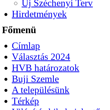
Új Széchenyi Terv
Hirdetmények
Főmenü
Címlap
Választás 2024
HVB határozatok
Buji Szemle
A településünk
Térkép