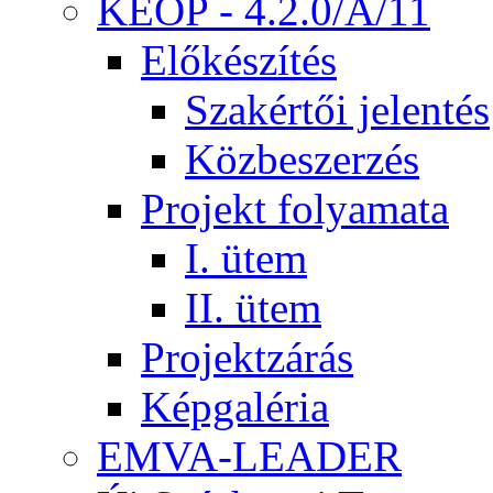
KEOP - 4.2.0/A/11
Előkészítés
Szakértői jelentés
Közbeszerzés
Projekt folyamata
I. ütem
II. ütem
Projektzárás
Képgaléria
EMVA-LEADER