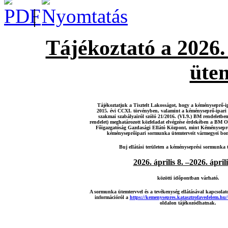
|
Tájékoztató a 2026.
üte
Tájékoztatjuk a Tisztelt Lakosságot, hogy a kéményseprő-ip
2015. évi CCXI. törvényben, valamint a kéményseprő-ipari 
szakmai szabályairól szóló 21/2016. (VI.9.) BM rendeletb
rendelet) meghatározott közfeladat elvégzése érdekében a BM O
Főigazgatóság Gazdasági Ellátó Központ, mint Kéményseprő-
kéményseprőipari sormunka ütemterveit vármegyei bont
Buj ellátási területen a kéményseprési sormunka te
2026. április 8. –2026. áprili
közötti időpontban várható.
A sormunka ütemtervvel és a tevékenység ellátásával kapcsolat
információról a
https://kemenysepres.katasztrofavedelem.hu
oldalon tájékozódhatnak.