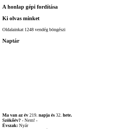
A honlap gépi fordítása
Ki olvas minket
Oldalainkat 1248 vendég böngészi
Naptár
Ma van az év
219.
napja
és
32.
hete.
Szökőév?
- Nem! -
Évszak:
Nyár