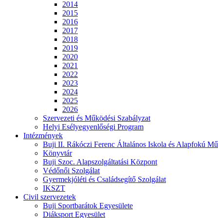
2014
2015
2016
2017
2018
2019
2020
2021
2022
2023
2024
2025
2026
Szervezeti és Működési Szabályzat
Helyi Esélyegyenlőségi Program
Intézmények
Buji II. Rákóczi Ferenc Általános Iskola és Alapfokú Mű
Könyvtár
Buji Szoc. Alapszolgáltatási Központ
Védőnői Szolgálat
Gyermekjóléti és Családsegítő Szolgálat
IKSZT
Civil szervezetek
Buji Sportbarátok Egyesülete
Diáksport Egyesület