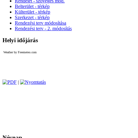
Rendelet - szöveges mod.
Belterület - térkép
Külterület - térkép
Szerkezet - térkép
Rendezési terv módosítása
Rendezési terv - 2. módosítás
Helyi időjárás
Weather by Freemeteo.com
|
Névnap