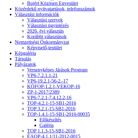
Bujért Közösen Egyesület
Közérdekű nyitvatartások, telefonszámok
Választási információk
Választási szervek
Választási ügyintézés
2026. évi választás
Korábbi választások
Nemzetiségi Önkormányzat
Képviselő-testület
Képgaléria
Társulás
Pályázatok
Versenyképes Járások Program
VP6-7.2.1.1-21
VP6-19.2.1-56-2.-17
KÖFOP-1.2.1-VEKOP-16
ZP-1-2017/2389
VP6-7.2.1-7.4.12.2-16
TOP-4.2.1-15-SB1-2016
TOP 3.2.1-15-SB1-2016
TOP-1.4.1-15-SB1-2016-00035
Előkészítés
Galéria
TOP 1.1.3-15-SB1-2016
ÉAOP-4.1.1/11-2012-0015