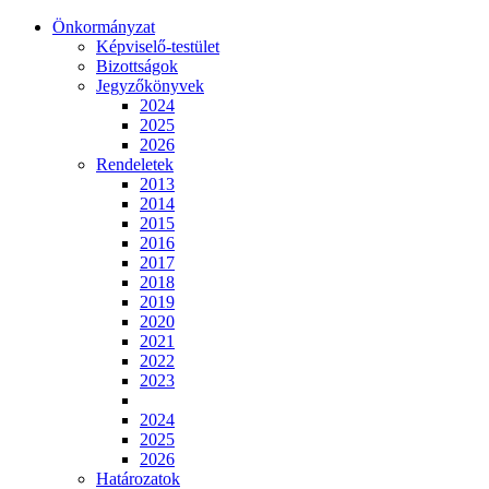
Önkormányzat
Képviselő-testület
Bizottságok
Jegyzőkönyvek
2024
2025
2026
Rendeletek
2013
2014
2015
2016
2017
2018
2019
2020
2021
2022
2023
2024
2025
2026
Határozatok