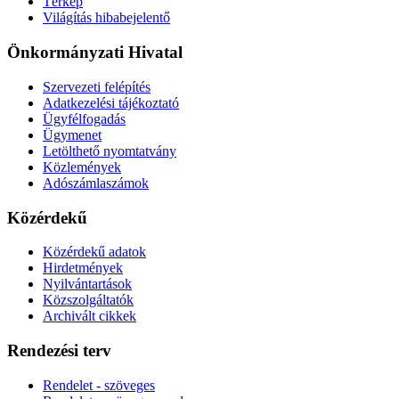
Térkép
Világítás hibabejelentő
Önkormányzati Hivatal
Szervezeti felépítés
Adatkezelési tájékoztató
Ügyfélfogadás
Ügymenet
Letölthető nyomtatvány
Közlemények
Adószámlaszámok
Közérdekű
Közérdekű adatok
Hirdetmények
Nyilvántartások
Közszolgáltatók
Archivált cikkek
Rendezési terv
Rendelet - szöveges