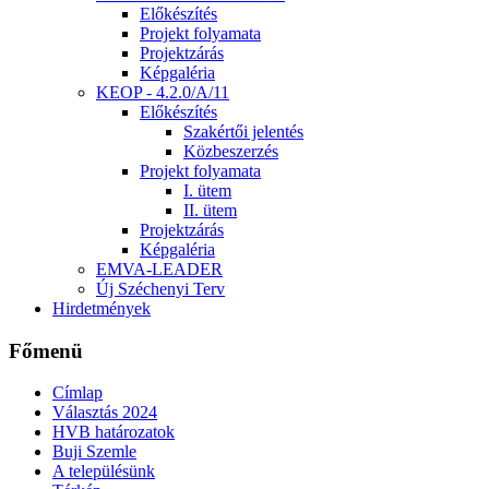
Előkészítés
Projekt folyamata
Projektzárás
Képgaléria
KEOP - 4.2.0/A/11
Előkészítés
Szakértői jelentés
Közbeszerzés
Projekt folyamata
I. ütem
II. ütem
Projektzárás
Képgaléria
EMVA-LEADER
Új Széchenyi Terv
Hirdetmények
Főmenü
Címlap
Választás 2024
HVB határozatok
Buji Szemle
A településünk