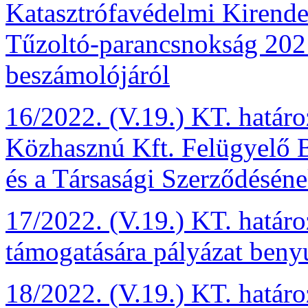
Katasztrófavédelmi Kirende
Tűzoltó-parancsnokság 2021
beszámolójáról
16/2022. (V.19.) KT. hatá
Közhasznú Kft. Felügyelő Bi
és a Társasági Szerződésén
17/2022. (V.19.) KT. határ
támogatására pályázat benyú
18/2022. (V.19.) KT. határo