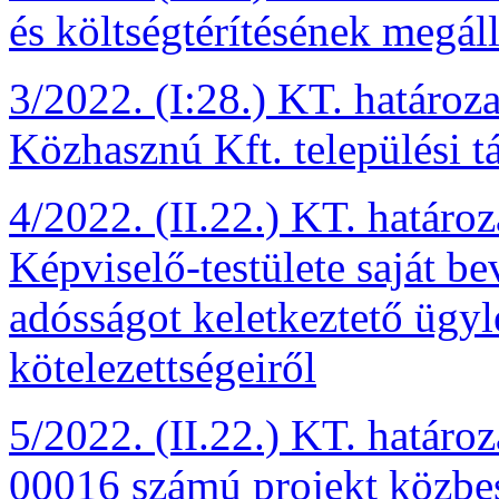
és költségtérítésének megáll
3/2022. (I:28.) KT. határ
Közhasznú Kft. települési t
4/2022. (II.22.) KT. határ
Képviselő-testülete saját be
adósságot keletkeztető ügyle
kötelezettségeiről
5/2022. (II.22.) KT. határ
00016 számú projekt közbesz