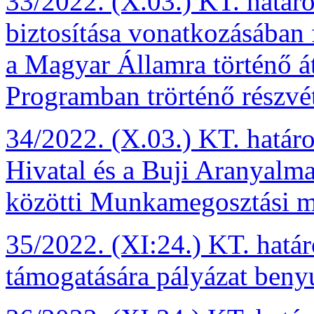
33/2022. (X.03.) KT. határo
biztosítása vonatkozásában f
a Magyar Államra történő át
Programban trörténő részvét
34/2022. (X.03.) KT. határ
Hivatal és a Buji Aranyal
közötti Munkamegosztási m
35/2022. (XI:24.) KT. hatá
támogatására pályázat benyú