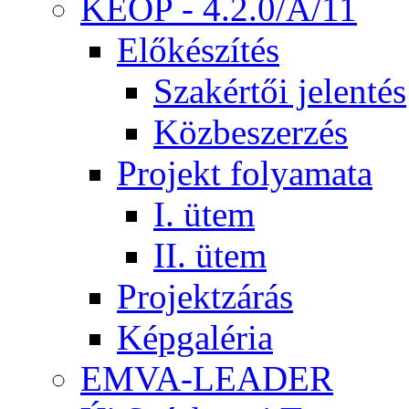
KEOP - 4.2.0/A/11
Előkészítés
Szakértői jelentés
Közbeszerzés
Projekt folyamata
I. ütem
II. ütem
Projektzárás
Képgaléria
EMVA-LEADER