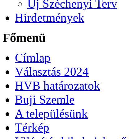
Új Széchenyi Terv
Hirdetmények
Főmenü
Címlap
Választás 2024
HVB határozatok
Buji Szemle
A településünk
Térkép