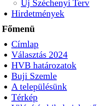
Új Széchenyi Terv
Hirdetmények
Főmenü
Címlap
Választás 2024
HVB határozatok
Buji Szemle
A településünk
Térkép