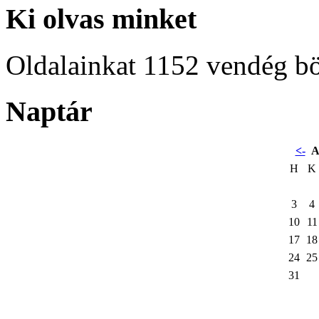
Ki olvas minket
Oldalainkat 1152 vendég b
Naptár
<-
A
H
K
3
4
10
11
17
18
24
25
31