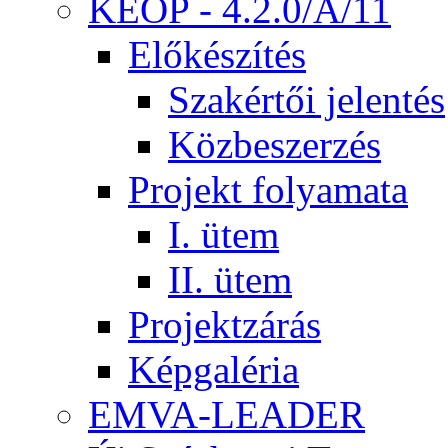
KEOP - 4.2.0/A/11
Előkészítés
Szakértői jelentés
Közbeszerzés
Projekt folyamata
I. ütem
II. ütem
Projektzárás
Képgaléria
EMVA-LEADER