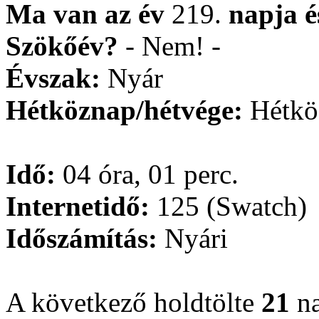
Ma van az év
219.
napja
Szökőév?
- Nem! -
Évszak:
Nyár
Hétköznap/hétvége:
Hétkö
Idő:
04 óra, 01 perc.
Internetidő:
125 (Swatch)
Időszámítás:
Nyári
A következő holdtölte
21
na