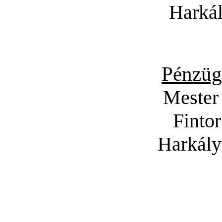
Harká
Pénzüg
Mester
Finto
Harkály