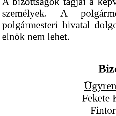
A bizottságok tagjai a képvi
személyek. A polgárme
polgármesteri hivatal dolg
elnök nem lehet.
Biz
Ügyren
Fekete 
Finto