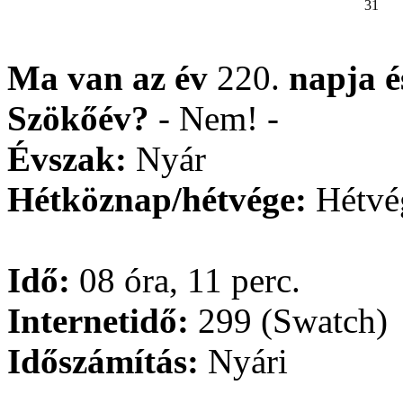
31
Ma van az év
220.
napja
Szökőév?
- Nem! -
Évszak:
Nyár
Hétköznap/hétvége:
Hétvé
Idő:
08 óra, 11 perc.
Internetidő:
299 (Swatch)
Időszámítás:
Nyári