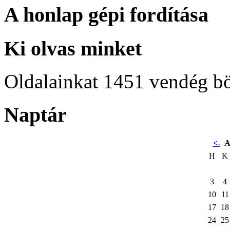
A honlap gépi fordítása
Ki olvas minket
Oldalainkat 1451 vendég b
Naptár
<-
A
H
K
3
4
10
11
17
18
24
25