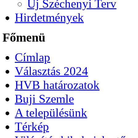
Új Széchenyi Terv
Hirdetmények
Főmenü
Címlap
Választás 2024
HVB határozatok
Buji Szemle
A településünk
Térkép