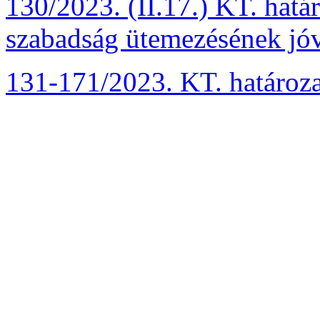
130/2023. (II.17.) KT. hatá
szabadság ütemezésének jó
131-171/2023. KT. határoz