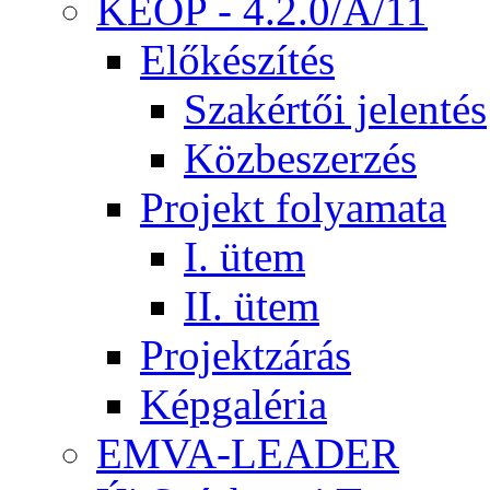
KEOP - 4.2.0/A/11
Előkészítés
Szakértői jelentés
Közbeszerzés
Projekt folyamata
I. ütem
II. ütem
Projektzárás
Képgaléria
EMVA-LEADER