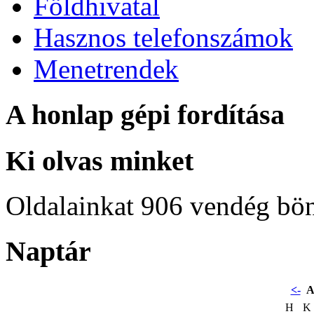
Földhivatal
Hasznos telefonszámok
Menetrendek
A honlap gépi fordítása
Ki olvas minket
Oldalainkat 906 vendég bö
Naptár
<-
A
H
K