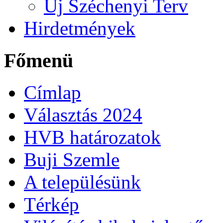
Új Széchenyi Terv
Hirdetmények
Főmenü
Címlap
Választás 2024
HVB határozatok
Buji Szemle
A településünk
Térkép