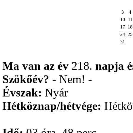
3
4
10
11
17
18
24
25
31
Ma van az év
218.
napja
Szökőév?
- Nem! -
Évszak:
Nyár
Hétköznap/hétvége:
Hétkö
Idő:
03 óra, 48 perc.