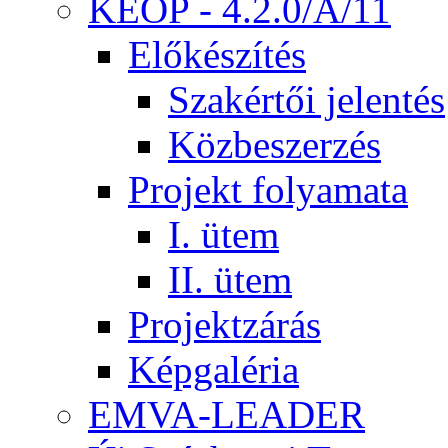
KEOP - 4.2.0/A/11
Előkészítés
Szakértői jelentés
Közbeszerzés
Projekt folyamata
I. ütem
II. ütem
Projektzárás
Képgaléria
EMVA-LEADER