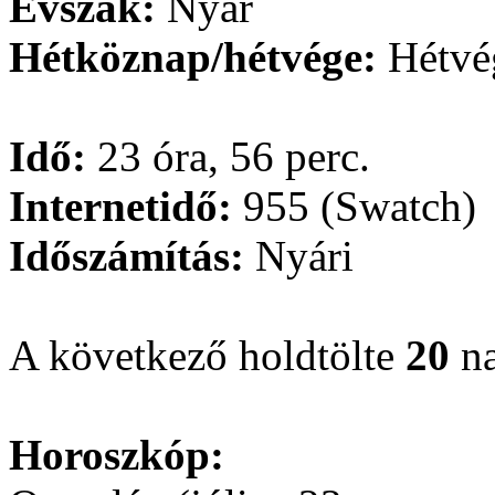
Évszak:
Nyár
Hétköznap/hétvége:
Hétvé
Idő:
23 óra, 56 perc.
Internetidő:
955 (Swatch)
Időszámítás:
Nyári
A következő holdtölte
20
na
Horoszkóp: