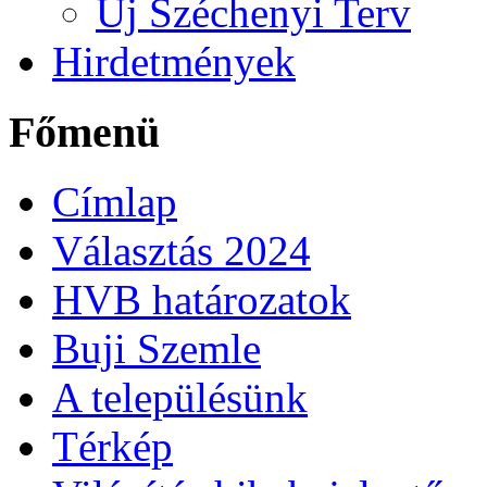
Új Széchenyi Terv
Hirdetmények
Főmenü
Címlap
Választás 2024
HVB határozatok
Buji Szemle
A településünk
Térkép