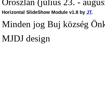
Oroszlán (július 23. - augus
Horizontal SlideShow Module v1.8 by
JT
.
Minden jog Buj község Ön
MJDJ design