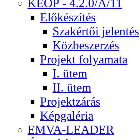
KEOP - 4.2.0/A/11
Előkészítés
Szakértői jelentés
Közbeszerzés
Projekt folyamata
I. ütem
II. ütem
Projektzárás
Képgaléria
EMVA-LEADER