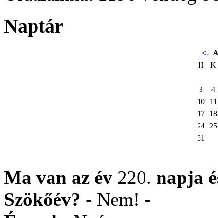
Naptár
<-
A
H
K
3
4
10
11
17
18
24
25
31
Ma van az év
220.
napja
Szökőév?
- Nem! -