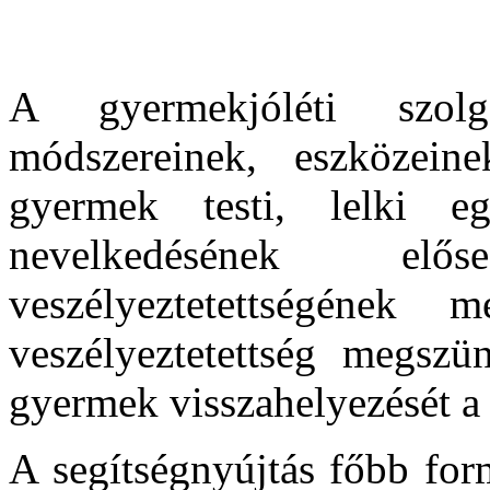
A gyermekjóléti szol
módszereinek, eszközeine
gyermek testi, lelki eg
nevelkedésének elő
veszélyeztetettségének 
veszélyeztetettség megszün
gyermek visszahelyezését a 
A segítségnyújtás főbb for