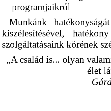
programjaikról
Munkánk hatékonyságát 
kiszélesítésével, hatékon
szolgáltatásaink körének sz
„A család is... olyan valami
élet 
Gárd