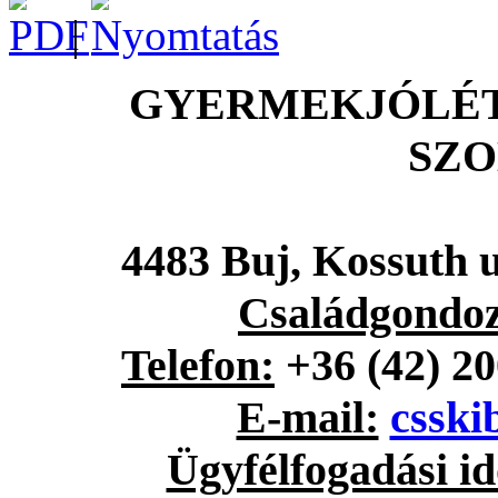
|
GYERMEKJÓLÉT
SZ
4483 Buj, Kossuth u
Családgondoz
Telefon:
+36 (42) 20
E-mail:
csski
Ügyfélfogadási id