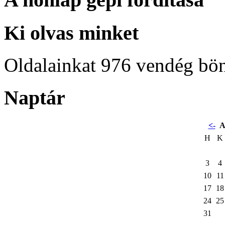
Ki olvas minket
Oldalainkat 976 vendég bö
Naptár
<-
A
H
K
3
4
10
11
17
18
24
25
31