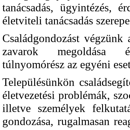
tanácsadás, ügyintézés, é
életviteli tanácsadás szerepe
Családgondozást végzünk a
zavarok megoldása ér
túlnyomórész az egyéni eset
Településünkön családsegít
életvezetési problémák, sz
illetve személyek felkutat
gondozása, rugalmasan reag