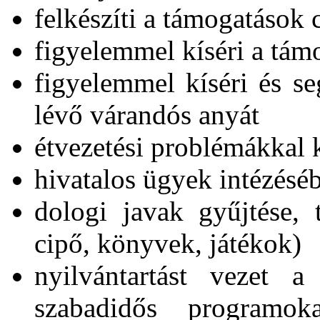
felkészíti a támogatások 
figyelemmel kíséri a támo
figyelemmel kíséri és seg
lévő várandós anyát
étvezetési problémákkal
hivatalos ügyek intézésé
dologi javak gyűjtése, 
cipő, könyvek, játékok)
nyilvántartást vezet a
szabadidős programoka