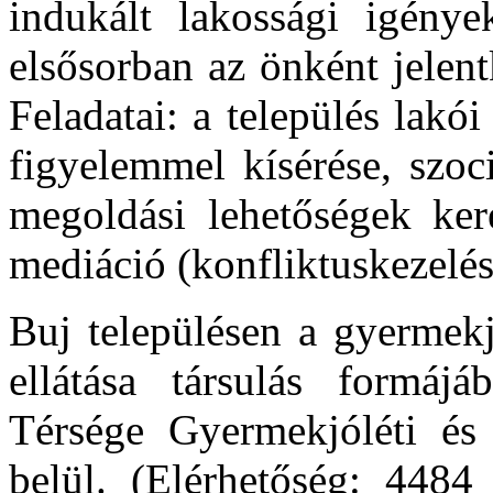
indukált lakossági igények
elsősorban az önként jelen
Feladatai: a település lakó
figyelemmel kísérése, szoc
megoldási lehetőségek kere
mediáció (konfliktuskezelés
Buj településen a gyermekjó
ellátása társulás formáj
Térsége Gyermekjóléti és 
belül. (Elérhetőség: 4484 