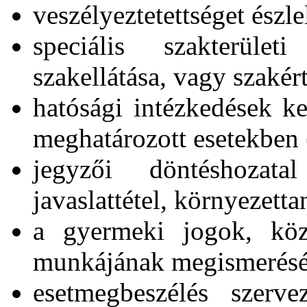
veszélyeztetettséget észl
speciális szakterüle
szakellátása, vagy szakér
hatósági intézkedések k
meghatározott esetekben (
jegyzői döntéshozatal
javaslattétel, környezet
a gyermeki jogok, köz
munkájának megismerésé
esetmegbeszélés szerve