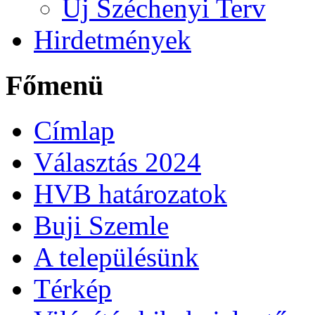
Új Széchenyi Terv
Hirdetmények
Főmenü
Címlap
Választás 2024
HVB határozatok
Buji Szemle
A településünk
Térkép