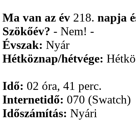
Ma van az év
218.
napja
Szökőév?
- Nem! -
Évszak:
Nyár
Hétköznap/hétvége:
Hétkö
Idő:
02 óra, 41 perc.
Internetidő:
070 (Swatch)
Időszámítás:
Nyári