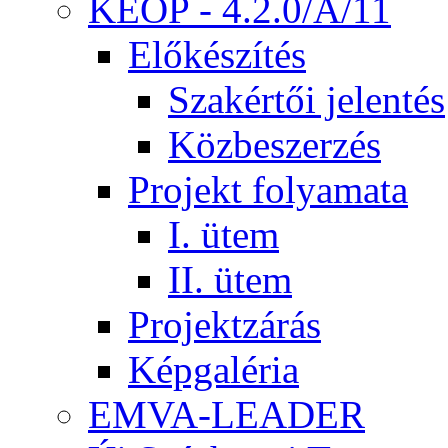
KEOP - 4.2.0/A/11
Előkészítés
Szakértői jelentés
Közbeszerzés
Projekt folyamata
I. ütem
II. ütem
Projektzárás
Képgaléria
EMVA-LEADER