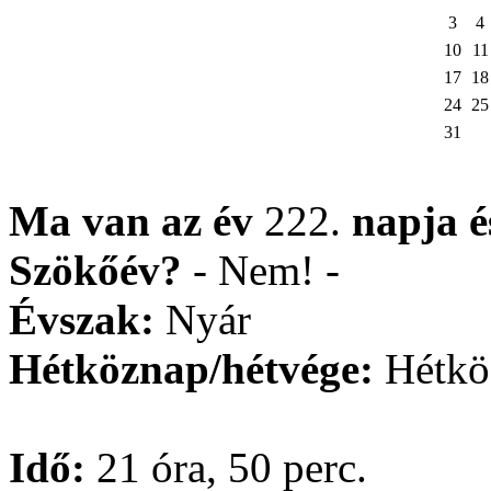
3
4
10
11
17
18
24
25
31
Ma van az év
222.
napja
Szökőév?
- Nem! -
Évszak:
Nyár
Hétköznap/hétvége:
Hétkö
Idő:
21 óra, 50 perc.