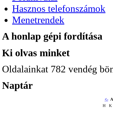
Hasznos telefonszámok
Menetrendek
A honlap gépi fordítása
Ki olvas minket
Oldalainkat 782 vendég bö
Naptár
<-
A
H
K