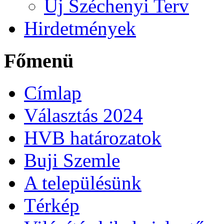
Új Széchenyi Terv
Hirdetmények
Főmenü
Címlap
Választás 2024
HVB határozatok
Buji Szemle
A településünk
Térkép