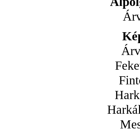
Alpo
Árv
Ké
Árv
Feke
Fint
Hark
Harká
Mes