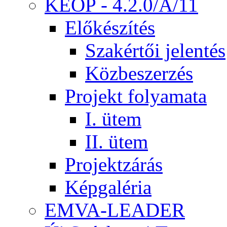
KEOP - 4.2.0/A/11
Előkészítés
Szakértői jelentés
Közbeszerzés
Projekt folyamata
I. ütem
II. ütem
Projektzárás
Képgaléria
EMVA-LEADER