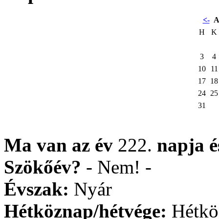
<-
A
H
K
3
4
10
11
17
18
24
25
31
Ma van az év
222.
napja
Szökőév?
- Nem! -
Évszak:
Nyár
Hétköznap/hétvége:
Hétkö