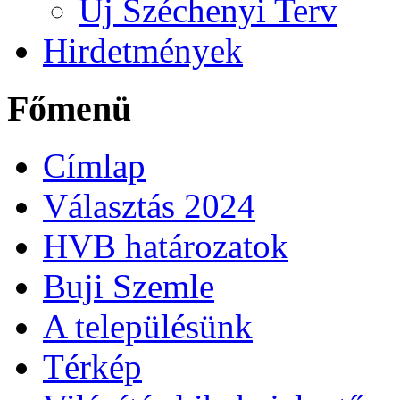
Új Széchenyi Terv
Hirdetmények
Főmenü
Címlap
Választás 2024
HVB határozatok
Buji Szemle
A településünk
Térkép