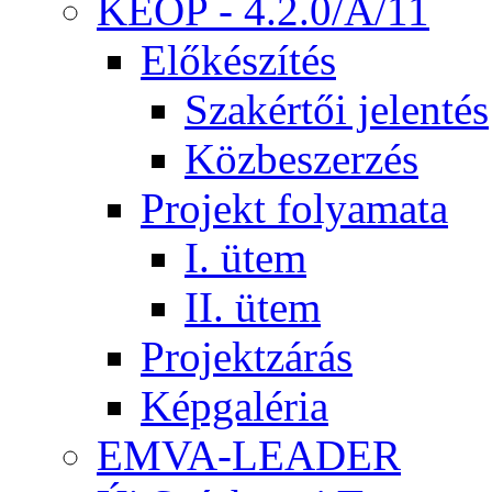
KEOP - 4.2.0/A/11
Előkészítés
Szakértői jelentés
Közbeszerzés
Projekt folyamata
I. ütem
II. ütem
Projektzárás
Képgaléria
EMVA-LEADER