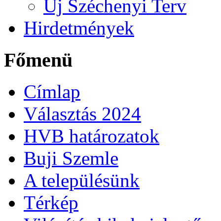
Új Széchenyi Terv
Hirdetmények
Főmenü
Címlap
Választás 2024
HVB határozatok
Buji Szemle
A településünk
Térkép