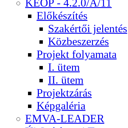
KEOP - 4.2.0/A/11
Előkészítés
Szakértői jelentés
Közbeszerzés
Projekt folyamata
I. ütem
II. ütem
Projektzárás
Képgaléria
EMVA-LEADER