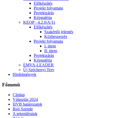
Előkészítés
Projekt folyamata
Projektzárás
Képgaléria
KEOP - 4.2.0/A/11
Előkészítés
Szakértői jelentés
Közbeszerzés
Projekt folyamata
I. ütem
II. ütem
Projektzárás
Képgaléria
EMVA-LEADER
Új Széchenyi Terv
Hirdetmények
Főmenü
Címlap
Választás 2024
HVB határozatok
Buji Szemle
A településünk