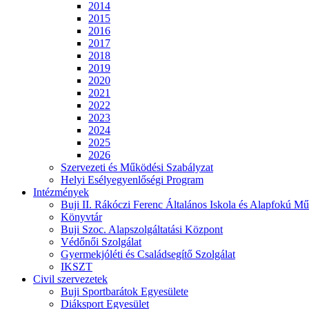
2014
2015
2016
2017
2018
2019
2020
2021
2022
2023
2024
2025
2026
Szervezeti és Működési Szabályzat
Helyi Esélyegyenlőségi Program
Intézmények
Buji II. Rákóczi Ferenc Általános Iskola és Alapfokú Mű
Könyvtár
Buji Szoc. Alapszolgáltatási Központ
Védőnői Szolgálat
Gyermekjóléti és Családsegítő Szolgálat
IKSZT
Civil szervezetek
Buji Sportbarátok Egyesülete
Diáksport Egyesület