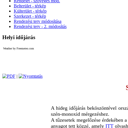
Rendelet - szöveges mod.
Belterület - térkép
Külterület - térkép
Szerkezet - térkép
Rendezési terv módosítása
Rendezési terv - 2. módosítás
Helyi időjárás
Weather by Freemeteo.com
|
A hideg időjárás beköszöntével orsz
szén-monoxid mérgezéshez.
A tűzesetek megelőzése érdekében a
anyagot tett közzé, amely
ITT
olvash