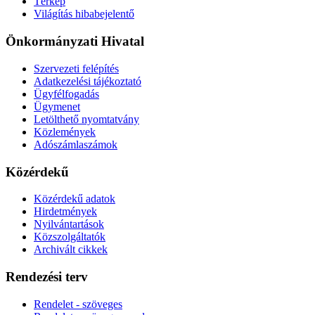
Térkép
Világítás hibabejelentő
Önkormányzati Hivatal
Szervezeti felépítés
Adatkezelési tájékoztató
Ügyfélfogadás
Ügymenet
Letölthető nyomtatvány
Közlemények
Adószámlaszámok
Közérdekű
Közérdekű adatok
Hirdetmények
Nyilvántartások
Közszolgáltatók
Archivált cikkek
Rendezési terv
Rendelet - szöveges