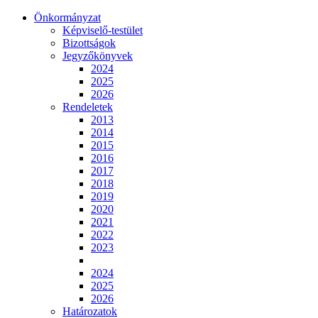
Önkormányzat
Képviselő-testület
Bizottságok
Jegyzőkönyvek
2024
2025
2026
Rendeletek
2013
2014
2015
2016
2017
2018
2019
2020
2021
2022
2023
2024
2025
2026
Határozatok