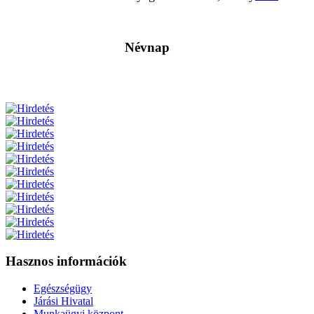
Névnap
Hasznos információk
Egészségügy
Járási Hivatal
Munkaügyi központ