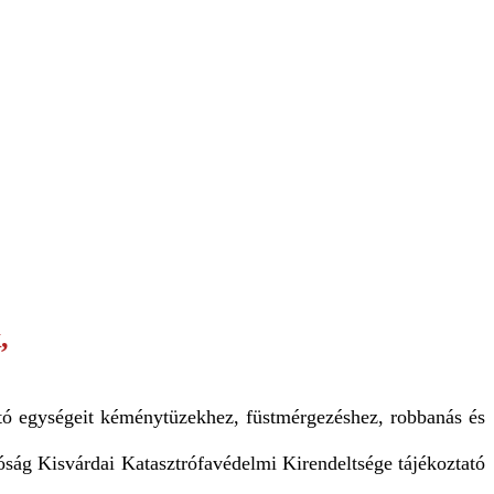
,
ltó egységeit kéménytüzekhez, füstmérgezéshez, robbanás és
ág Kisvárdai Katasztrófavédelmi Kirendeltsége tájékoztató