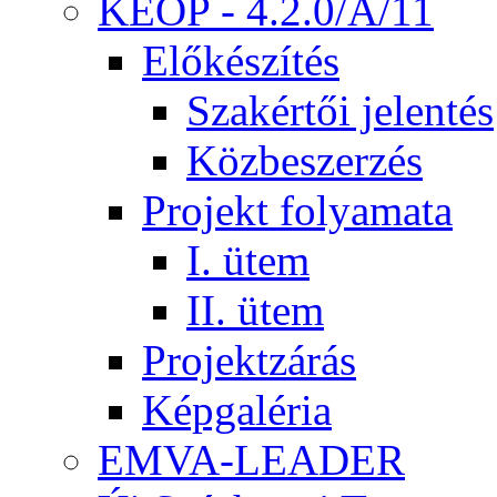
KEOP - 4.2.0/A/11
Előkészítés
Szakértői jelentés
Közbeszerzés
Projekt folyamata
I. ütem
II. ütem
Projektzárás
Képgaléria
EMVA-LEADER