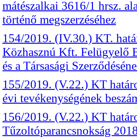
mátészalkai 3616/1 hrsz. ala
történő megszerzéséhez
154/2019. (IV.30.) KT. ha
Közhasznú Kft. Felügyelő Bi
és a Társasági Szerződésén
155/2019. (V.22.) KT határ
évi tevékenységének beszám
156/2019. (V.22.) KT határ
Tűzoltóparancsnokság 2018