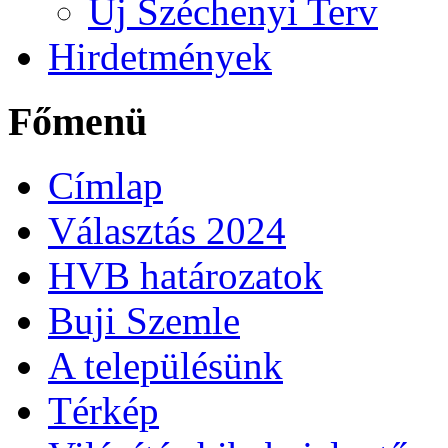
Új Széchenyi Terv
Hirdetmények
Főmenü
Címlap
Választás 2024
HVB határozatok
Buji Szemle
A településünk
Térkép