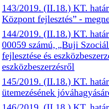
143/2019. (II.18.) KT. határ
Központ fejlesztés”
-
megnev
144/2019. (II.18.) KT. hat
00059 számú, „Buji Szociál
fejlesztése és eszközbeszerz
eszközbeszerzésről
145/2019. (II.18.) KT. hatá
ütemezésének jóváhagyásár
146/2019. (II.18.) KT. hat