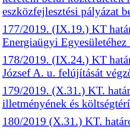
eszközfejlesztési pályázat b
177/2019. (IX.19.) KT hatá
Energiaügyi Egyesületéhez t
178/2019. (IX.24.) KT határo
József A. u. felújítását végz
179/2019. (X.31.) KT. hatá
illetményének és költségtér
180/2019 (X.31.) KT. határ