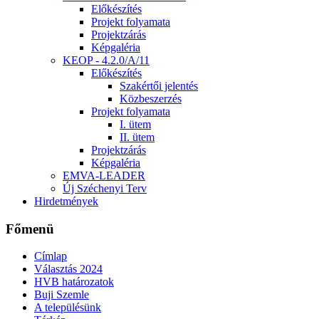
Előkészítés
Projekt folyamata
Projektzárás
Képgaléria
KEOP - 4.2.0/A/11
Előkészítés
Szakértői jelentés
Közbeszerzés
Projekt folyamata
I. ütem
II. ütem
Projektzárás
Képgaléria
EMVA-LEADER
Új Széchenyi Terv
Hirdetmények
Főmenü
Címlap
Választás 2024
HVB határozatok
Buji Szemle
A településünk