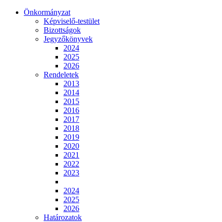
Önkormányzat
Képviselő-testület
Bizottságok
Jegyzőkönyvek
2024
2025
2026
Rendeletek
2013
2014
2015
2016
2017
2018
2019
2020
2021
2022
2023
2024
2025
2026
Határozatok