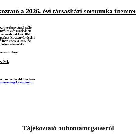
oztató a 2026. évi társasházi sormunka ütemte
ari tevékenységről szóló
tevékenység ellátásának
en (a továbbiakban: BM
rszágos Katasztrófavédelmi
ipari Szerv a 2026. évi
ásban elkészítette.
rvezett ideje:
s 20.
os minden további részletes
/tevekenysegek/sormunka
Tájékoztató otthontámogatásról