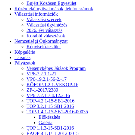
Bujért Közösen Egyesület
Közérdekű nyitvatartások, telefonszámok
Választási információk
Választási szervek
Választási ügyintézés
2026. évi választás
Korábbi választások
Nemzetiségi Önkormányzat
Képviselő-testület
Képgaléria
Társulás
Pályázatok
Versenyképes Járások Program
VP6-7.2.1.1-21
VP6-19.2.1-56-2.-17
KÖFOP-1.2.1-VEKOP-16
ZP-1-2017/2389
VP6-7.2.1-7.4.12.2-16
TOP-4.2.1-15-SB1-2016
TOP 3.2.1-15-SB1-2016
TOP-1.4.1-15-SB1-2016-00035
Előkészítés
Galéria
TOP 1.1.3-15-SB1-2016
ÉAOP-4.1.1/11-2012-0015