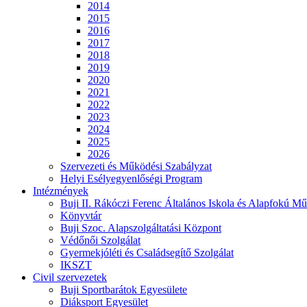
2014
2015
2016
2017
2018
2019
2020
2021
2022
2023
2024
2025
2026
Szervezeti és Működési Szabályzat
Helyi Esélyegyenlőségi Program
Intézmények
Buji II. Rákóczi Ferenc Általános Iskola és Alapfokú Mű
Könyvtár
Buji Szoc. Alapszolgáltatási Központ
Védőnői Szolgálat
Gyermekjóléti és Családsegítő Szolgálat
IKSZT
Civil szervezetek
Buji Sportbarátok Egyesülete
Diáksport Egyesület