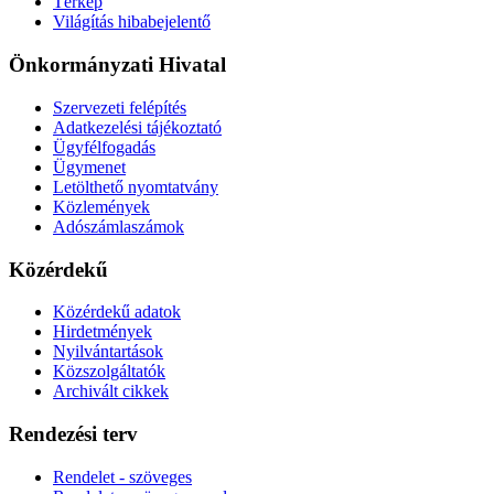
Térkép
Világítás hibabejelentő
Önkormányzati Hivatal
Szervezeti felépítés
Adatkezelési tájékoztató
Ügyfélfogadás
Ügymenet
Letölthető nyomtatvány
Közlemények
Adószámlaszámok
Közérdekű
Közérdekű adatok
Hirdetmények
Nyilvántartások
Közszolgáltatók
Archivált cikkek
Rendezési terv
Rendelet - szöveges