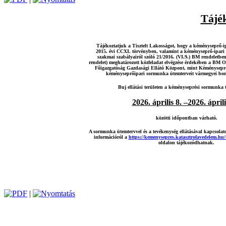
Tájék
Tájékoztatjuk a Tisztelt Lakosságot, hogy a kéményseprő-ip
2015. évi CCXI. törvényben, valamint a kéményseprő-ipari 
szakmai szabályairól szóló 21/2016. (VI.9.) BM rendeletb
rendelet) meghatározott közfeladat elvégzése érdekében a BM O
Főigazgatóság Gazdasági Ellátó Központ, mint Kéményseprő-
kéményseprőipari sormunka ütemterveit vármegyei bont
Buj ellátási területen a kéményseprési sormunka te
2026. április 8. –2026. áprili
közötti időpontban várható.
A sormunka ütemtervvel és a tevékenység ellátásával kapcsolat
információról a
https://kemenysepres.katasztrofavedelem.hu
oldalon tájékozódhatnak.
|