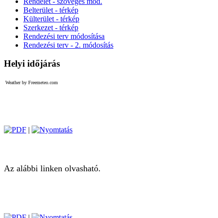
Rendelet - szöveges mod.
Belterület - térkép
Külterület - térkép
Szerkezet - térkép
Rendezési terv módosítása
Rendezési terv - 2. módosítás
Helyi időjárás
Weather by Freemeteo.com
|
Az alábbi linken olvasható.
|